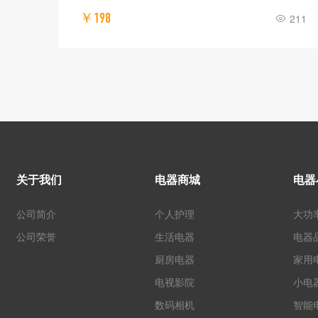
￥198
300
211
关于我们
电器商城
电器
公司简介
个人护理
大功
公司荣誉
生活电器
电器
厨房电器
家用
电视影院
小电
数码相机
智能