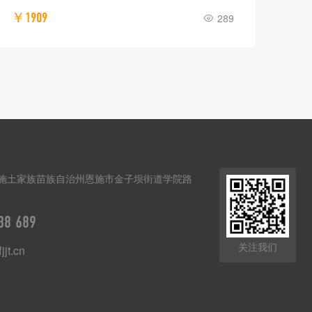
￥1909
289
施土家族苗族自治州恩施市金子坝街道学院路
88 689
关注我们
jjt.cn