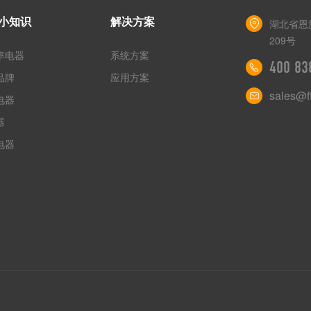
小知识
解决方案
湖北省恩
209号
率电器
系统方案
400 83
品牌
应用方案
sales@ff
电器
器
电器