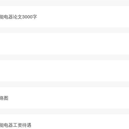
电器论文3000字
路图
能电器工资待遇