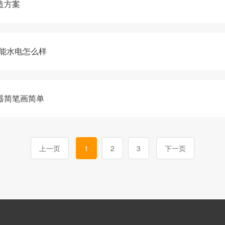
造方案
能水电怎么样
器简笔画简单
上一页
1
2
3
下一页