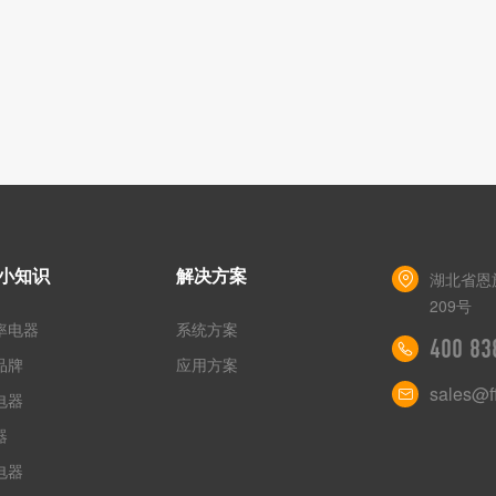
小知识
解决方案
湖北省恩
209号
率电器
系统方案
400 83
品牌
应用方案
sales@ff
电器
器
电器