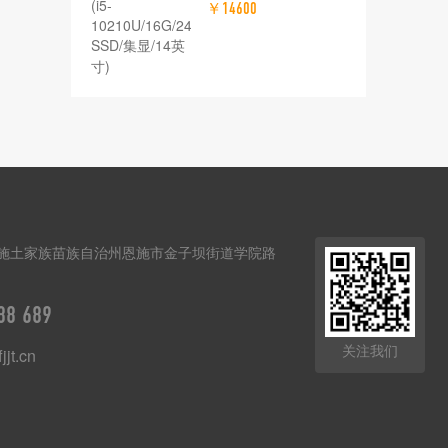
￥14600
10210U/16G/240G
SSD/集显/14英寸)
施土家族苗族自治州恩施市金子坝街道学院路
88 689
关注我们
jjt.cn