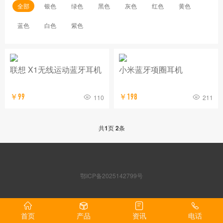
全部
银色
绿色
黑色
灰色
红色
黄色
蓝色
白色
紫色
联想 X1无线运动蓝牙耳机
小米蓝牙项圈耳机
￥99
￥198
110
211
共
1
页
2
条
鄂ICP备2025142799号
首页
产品
资讯
电话