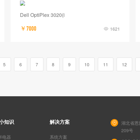
Dell OptiPlex 3020(i
￥7000
1621
5
6
7
8
9
10
11
12
小知识
解决方案
湖北省恩
209号
率电器
系统方案