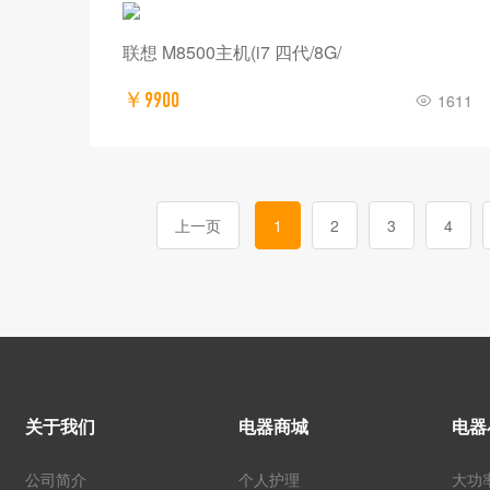
联想 M8500主机(i7 四代/8G/
￥9900
1611
上一页
1
2
3
4
关于我们
电器商城
电器
公司简介
个人护理
大功