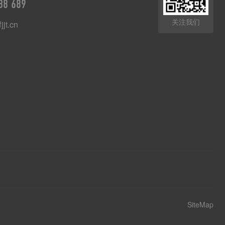
88 689
关注我们
jjt.cn
SiteMap